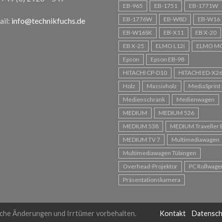
EB-965
EB-1751
EB-1771W
EB-1776W
EB-W8D
EB-W16
il:
info@technikfuchs.de
EB-W16SK
EB-X11
EB X-20
EB X-25
ELMO L12i
ELMO M
Epson
Epson EB-98
HITACHI CP-D10
HITACHI ED-X2
Holz
Massivholz
MediaSprint 
Medienschrank
Medienwagen
MEDIUM
MEDIUM 526
MEDIUM 538
MEDIUM Traveller 
MEDIUM TV 7
Multimediawagen
Multimediawagen Tübingen
Overhead-Projektor
PC Rollwage
Präsentationskamera
che Änderungen und Irrtümer vorbehalten.
Kontakt
Datensch