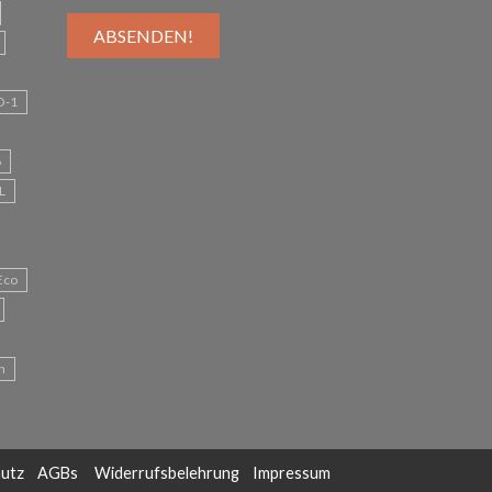
O-1
6
L
Eco
n
utz
AGBs
Widerrufsbelehrung
Impressum