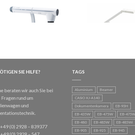
ÖTIGEN SIE HILFE?
TAGS
ELMO L-12i
ELMO MO-1
€
759,00
€
499,00
inkl. MwSt.
inkl. MwSt.
e beraten wir auch Sie bei
Aluminium
Beamer
n Fragen rund um
CASIO XJ-A140
ienwagen und
Dokumentenkamera
EB-93H
entationstechnik.
EB-435W
EB-475W
EB-475W
EB-480
EB-485W
EB-485Wi
: +49 (0) 2928 – 839377
EB-905
EB-925
EB-945
 +49 (0) 2928 – 547