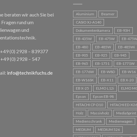
e beraten wir auch Sie bei
Aluminium
Beamer
n Fragen rund um
CASIO XJ-A140
ienwagen und
Dokumentenkamera
EB-93H
entationstechnik.
EB-435W
EB-475W
EB-475W
EB-480
EB-485W
EB-485Wi
: +49 (0) 2928 – 839377
EB-905
EB-925
EB-945
 +49 (0) 2928 – 547
EB-965
EB-1751
EB-1771W
EB-1776W
EB-W8D
EB-W16
il:
info@technikfuchs.de
EB-W16SK
EB-X11
EB X-20
EB X-25
ELMO L12i
ELMO M
Epson
Epson EB-98
HITACHI CP-D10
HITACHI ED-X2
Holz
Massivholz
MediaSprint 
Medienschrank
Medienwagen
MEDIUM
MEDIUM 526