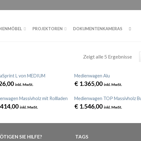
Datenschutzerklärung
ICH
DIENMÖBEL
PROJEKTOREN
DOKUMENTENKAMERAS
Zeigt alle 5 Ergebnisse
aSprint L von MEDIUM
Medienwagen Alu
26,00
€
1.365,00
inkl. MwSt.
inkl. MwSt.
enwagen Massivholz mit Rollladen
Medienwagen TOP Massivholz B
.414,00
€
1.546,00
inkl. MwSt.
inkl. MwSt.
ÖTIGEN SIE HILFE?
TAGS