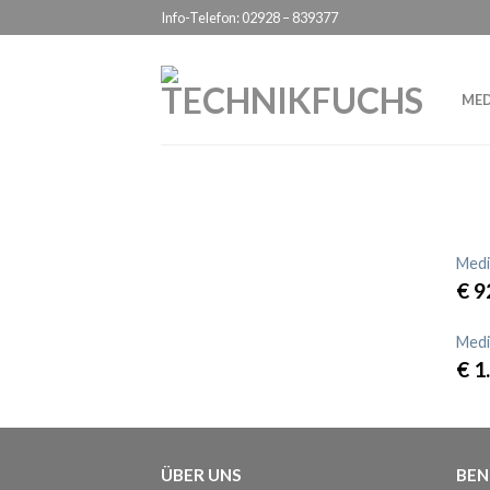
Info-Telefon: 02928 – 839377
ME
Medi
€
9
Medi
€
1
ÜBER UNS
BEN