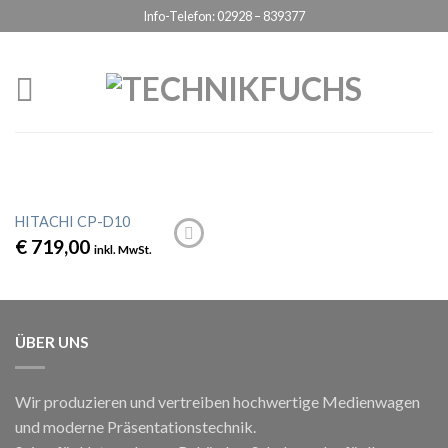
Info-Telefon: 02928 – 839377
Datenschutzerklärung
ICH BIN EINVERSTANDEN
HITACHI CP-D10
€
719,00
inkl. MwSt.
ÜBER UNS
Wir produzieren und vertreiben hochwertige Medienwagen
und moderne Präsentationstechnik.