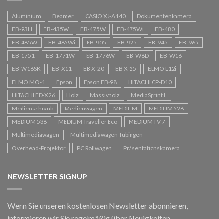
Aluminium
Beamer
CASIO XJ-A140
Dokumentenkamera
EB-93H
EB-435W
EB-475W
EB-475Wi
EB-480
EB-485W
EB-485Wi
EB-905
EB-925
EB-945
EB-965
EB-1751
EB-1771W
EB-1776W
EB-W8D
EB-W16
EB-W16SK
EB-X11
EB X-20
EB X-25
ELMO L12i
ELMO MO-1
Epson
Epson EB-98
HITACHI CP-D10
HITACHI ED-X26
Holz
Massivholz
MediaSprint L
Medienschrank
Medienwagen
MEDIUM
MEDIUM 526
MEDIUM 538
MEDIUM Traveller Eco
MEDIUM TV 7
Multimediawagen
Multimediawagen Tübingen
Overhead-Projektor
PC Rollwagen
Präsentationskamera
NEWSLETTER SIGNUP
Wenn Sie unseren kostenlosen Newsletter abonnieren,
informieren wir Sie regelmäßig über Neuigkeiten.