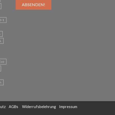
O-1
6
L
Eco
n
utz
AGBs
Widerrufsbelehrung
Impressum