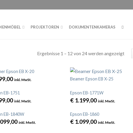
Datenschutzerklärung
ICH
DIENMÖBEL
PROJEKTOREN
DOKUMENTENKAMERAS
Ergebnisse 1 – 12 von 24 werden angezeigt
er Epson EB X-20
99,00
Beamer Epson EB X-25
inkl. MwSt.
n EB-1751
Epson EB-1771W
99,00
€
1.199,00
inkl. MwSt.
inkl. MwSt.
on EB-1840W
Epson EB-1860
.099,00
€
1.099,00
inkl. MwSt.
inkl. MwSt.