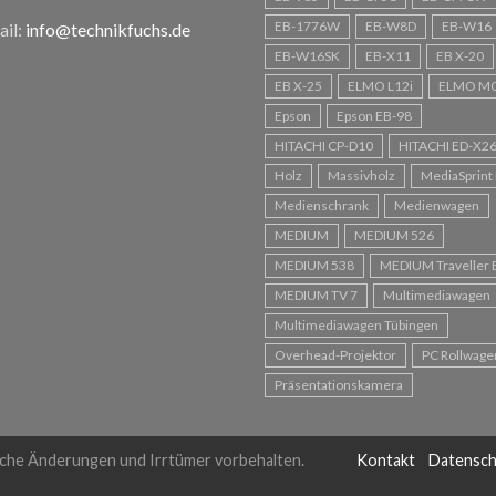
EB-1776W
EB-W8D
EB-W16
il:
info@technikfuchs.de
EB-W16SK
EB-X11
EB X-20
EB X-25
ELMO L12i
ELMO M
Epson
Epson EB-98
HITACHI CP-D10
HITACHI ED-X2
Holz
Massivholz
MediaSprint 
Medienschrank
Medienwagen
MEDIUM
MEDIUM 526
MEDIUM 538
MEDIUM Traveller 
MEDIUM TV 7
Multimediawagen
Multimediawagen Tübingen
Overhead-Projektor
PC Rollwage
Präsentationskamera
che Änderungen und Irrtümer vorbehalten.
Kontakt
Datensch