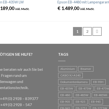
on EB-435W LW
Epson EB-4480 mit Lampengarant
.189,00
€
1.489,00
inkl. MwSt.
inkl. MwSt.
1
2
ÖTIGEN SIE HILFE?
TAGS
e beraten wir auch Sie bei
Aluminium
Beamer
n Fragen rund um
CASIO XJ-A140
ienwagen und
Dokumentenkamera
EB-93H
entationstechnik.
EB-435W
EB-475W
EB-475W
EB-480
EB-485W
EB-485Wi
: +49 (0) 2928 – 839377
EB-905
EB-925
EB-945
 +49 (0) 2928 – 547
EB-965
EB-1751
EB-1771W