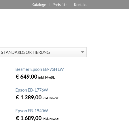
 BIN EINVERSTANDEN
Kataloge
Preisliste
Kontakt
Beamer Epson EB-93H LW
€
649,00
inkl. MwSt.
Epson EB-1776W
€
1.389,00
inkl. MwSt.
Epson EB-1940W
€
1.689,00
inkl. MwSt.