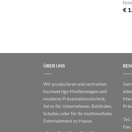
Eps
€
1
ÜBER UNS
BEN
Wir produzieren und vertreiben
Gern
hochwertige Medienwagen und
alle
moderne Präsentationstechnik.
Med
Sei es für Unternehmen, Behörden,
Präs
Schulen, oder für Ihr multimediales
Tel.
Entertainment zu Hause.
Fax: