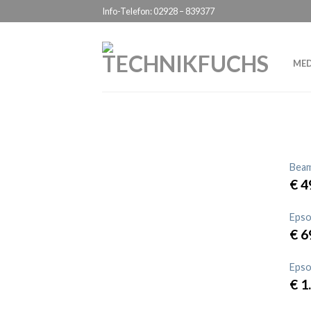
Info-Telefon: 02928 – 839377
ME
Beam
€
4
Epso
€
6
Eps
€
1