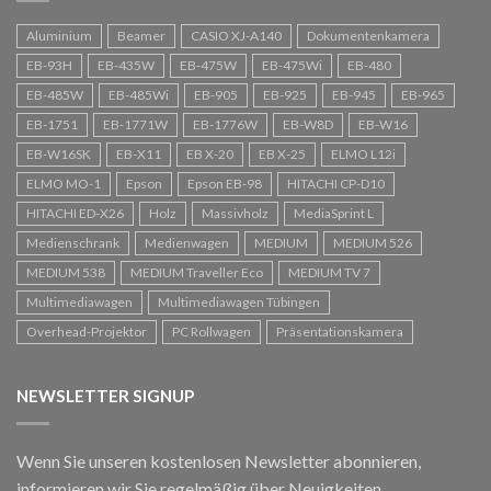
Aluminium
Beamer
CASIO XJ-A140
Dokumentenkamera
EB-93H
EB-435W
EB-475W
EB-475Wi
EB-480
EB-485W
EB-485Wi
EB-905
EB-925
EB-945
EB-965
EB-1751
EB-1771W
EB-1776W
EB-W8D
EB-W16
EB-W16SK
EB-X11
EB X-20
EB X-25
ELMO L12i
ELMO MO-1
Epson
Epson EB-98
HITACHI CP-D10
HITACHI ED-X26
Holz
Massivholz
MediaSprint L
Medienschrank
Medienwagen
MEDIUM
MEDIUM 526
MEDIUM 538
MEDIUM Traveller Eco
MEDIUM TV 7
Multimediawagen
Multimediawagen Tübingen
Overhead-Projektor
PC Rollwagen
Präsentationskamera
NEWSLETTER SIGNUP
Wenn Sie unseren kostenlosen Newsletter abonnieren,
informieren wir Sie regelmäßig über Neuigkeiten.