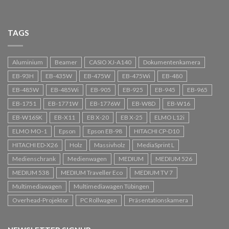
TAGS
Aluminium
Beamer
CASIO XJ-A140
Dokumentenkamera
EB-93H
EB-435W
EB-475W
EB-475Wi
EB-480
EB-485W
EB-485Wi
EB-905
EB-925
EB-945
EB-965
EB-1751
EB-1771W
EB-1776W
EB-W8D
EB-W16
EB-W16SK
EB-X11
EB X-20
EB X-25
ELMO L12i
ELMO MO-1
Epson
Epson EB-98
HITACHI CP-D10
HITACHI ED-X26
Holz
Massivholz
MediaSprint L
Medienschrank
Medienwagen
MEDIUM
MEDIUM 526
MEDIUM 538
MEDIUM Traveller Eco
MEDIUM TV 7
Multimediawagen
Multimediawagen Tübingen
Overhead-Projektor
PC Rollwagen
Präsentationskamera