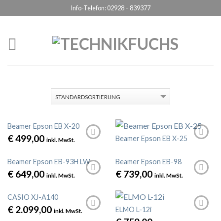
Info-Telefon: 02928 – 839377
Datenschutzerklärung
ICH BIN EINVERSTANDEN
Beamer Epson EB X-20
€
499,00
Beamer Epson EB X-25
inkl. MwSt.
Beamer Epson EB-93H LW
Beamer Epson EB-98
€
649,00
€
739,00
inkl. MwSt.
inkl. MwSt.
CASIO XJ-A140
€
2.099,00
ELMO L-12i
inkl. MwSt.