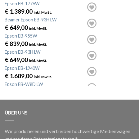
Epson EB-1776W
€
1.389,00
inkl. MwSt.
Beamer Epson EB-93H LW
€
649,00
inkl. MwSt.
Epson EB-955W
€
839,00
inkl. MwSt.
Epson EB-93H LW
€
649,00
inkl. MwSt.
Epson EB-1940W
€
1.689,00
inkl. MwSt.
Epson EB-W8D LW
€
1.109,00
inkl. MwSt.
ÜBER UNS
Wir produzieren und vertreiben hochwertige Medienwagen
und moderne Präsentationstechnik.