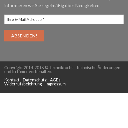
informieren wir Sie regelmäßig über Neuigkeiten.
HITACHI CP-D10
€
719,00
inkl. MwSt.
Copyright 2014-2018 © Technikfuchs Technische Änderungen
und Irrtümer vorbehalten.
Kontakt
Datenschutz
AGBs
Widerrufsbelehrung
Impressum