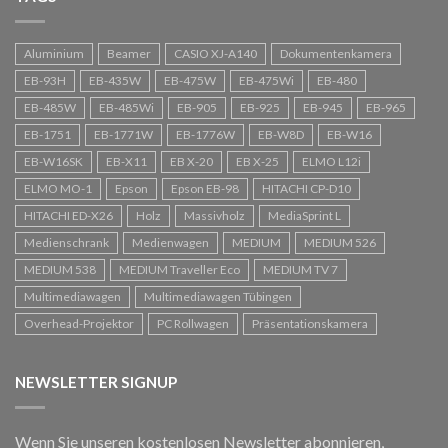
Aluminium
Beamer
CASIO XJ-A140
Dokumentenkamera
EB-93H
EB-435W
EB-475W
EB-475Wi
EB-480
EB-485W
EB-485Wi
EB-905
EB-925
EB-945
EB-965
EB-1751
EB-1771W
EB-1776W
EB-W8D
EB-W16
EB-W16SK
EB-X11
EB X-20
EB X-25
ELMO L12i
ELMO MO-1
Epson
Epson EB-98
HITACHI CP-D10
HITACHI ED-X26
Holz
Massivholz
MediaSprint L
Epson EB-1840W
Medienschrank
Medienwagen
MEDIUM
MEDIUM 526
€
1.099,00
inkl. MwSt.
MEDIUM 538
MEDIUM Traveller Eco
MEDIUM TV 7
Multimediawagen
Multimediawagen Tübingen
Overhead-Projektor
PC Rollwagen
Präsentationskamera
NEWSLETTER SIGNUP
Wenn Sie unseren kostenlosen Newsletter abonnieren,