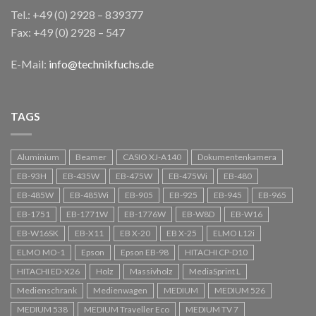
Tel.: +49 (0) 2928 – 839377
Fax: +49 (0) 2928 – 547
E-Mail:
info@technikfuchs.de
TAGS
Aluminium
Beamer
CASIO XJ-A140
Dokumentenkamera
EB-93H
EB-435W
EB-475W
EB-475Wi
EB-480
EB-485W
EB-485Wi
EB-905
EB-925
EB-945
EB-965
EB-1751
EB-1771W
EB-1776W
EB-W8D
EB-W16
EB-W16SK
EB-X11
EB X-20
EB X-25
ELMO L12i
ELMO MO-1
Epson
Epson EB-98
HITACHI CP-D10
HITACHI ED-X26
Holz
Massivholz
MediaSprint L
Medienschrank
Medienwagen
MEDIUM
MEDIUM 526
MEDIUM 538
MEDIUM Traveller Eco
MEDIUM TV 7